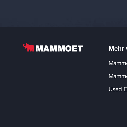
Mehr
Mammo
Mammo
Used E