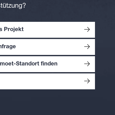
stützung?
s Projekt
nfrage
oet-Standort finden