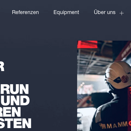
Referenzen
Equipment
Über uns
R
ERUN
 UND
REN
STEN