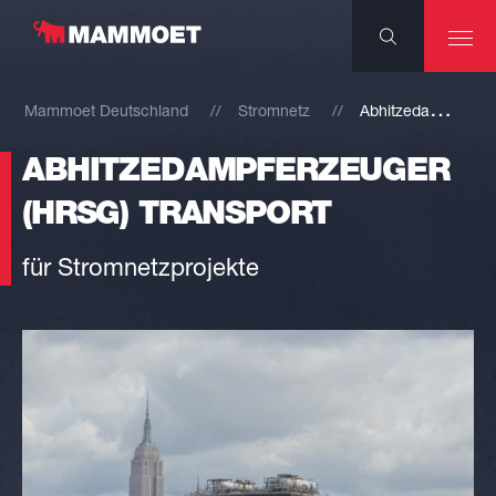
A
bhitzedampferzeuger (HRSG) Transport
Mammoet Deutschland
Stromnetz
ABHITZEDAMPFERZEUGER
(HRSG) TRANSPORT
für Stromnetzprojekte