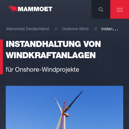
I
nstandhaltung von Windkraftanlagen
Mammoet Deutschland
Onshore-Wind
INSTANDHALTUNG VON
WINDKRAFTANLAGEN
für Onshore-Windprojekte