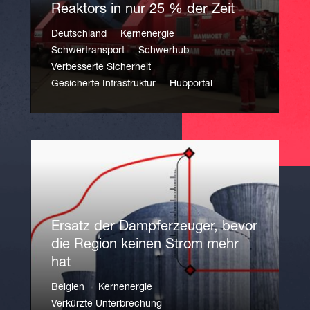
Reaktors in nur 25 % der Zeit
Deutschland
Kernenergie
Schwertransport
Schwerhub
Verbesserte Sicherheit
Gesicherte Infrastruktur
Hubportal
Ersatz der Dampferzeuger, bevor
die Region keinen Strom mehr
hat
Belgien
Kernenergie
Verkürzte Unterbrechung