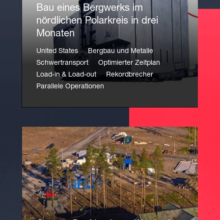
Bau eines Bergwerks im
nördlichen Polarkreis in drei
Monaten
United States
Bergbau und Metalle
Schwertransport
Optimierter Zeitplan
Load-in & Load-out
Rekordbrecher
Parallele Operationen