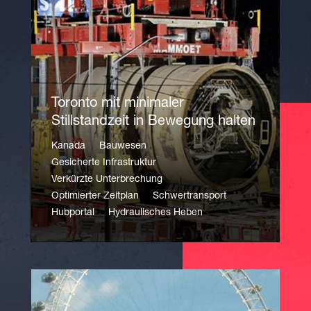
Toronto mit minimaler
Stillstandzeit in Bewegung halten
Kanada
Bauwesen
Gesicherte Infrastruktur
Verkürzte Unterbrechung
Optimierter Zeitplan
Schwertransport
Hubportal
Hydraulisches Heben