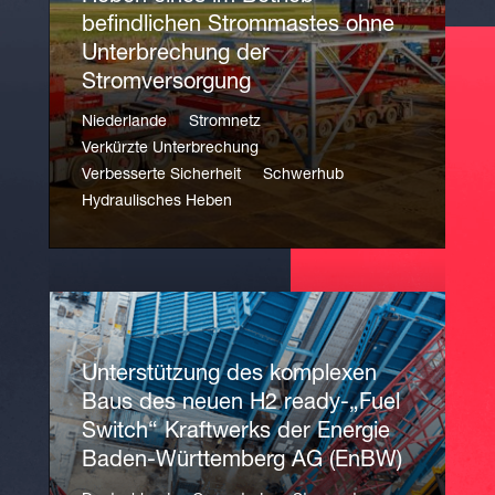
befindlichen Strommastes ohne
Unterbrechung der
Stromversorgung
Niederlande
Stromnetz
Verkürzte Unterbrechung
Verbesserte Sicherheit
Schwerhub
Hydraulisches Heben
Unterstützung des komplexen
Baus des neuen H2 ready-„Fuel
Switch“ Kraftwerks der Energie
Baden-Württemberg AG (EnBW)