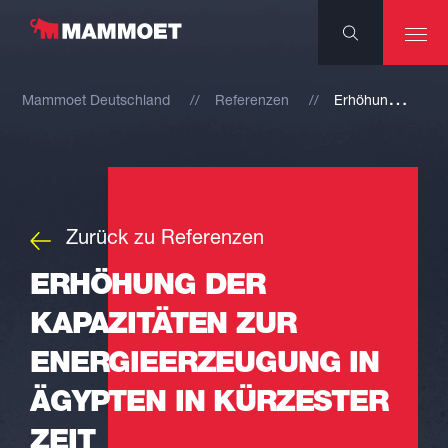
E
rhöhung der Kapazitäten zur Energieerzeugung in Ägypten in kürzester Zeit
Mammoet Deutschland
Referenzen
Zurück zu Referenzen
ERHÖHUNG DER
KAPAZITÄTEN ZUR
ENERGIEERZEUGUNG IN
ÄGYPTEN IN KÜRZESTER
ZEIT