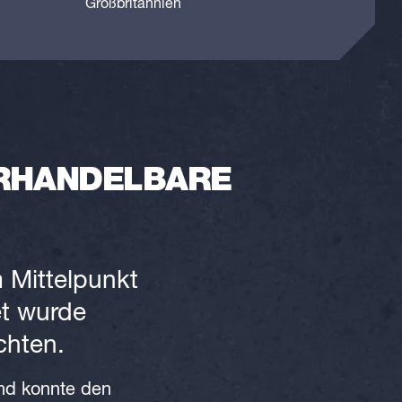
Großbritannien
ERHANDELBARE
 Mittelpunkt
et wurde
chten.
nd konnte den