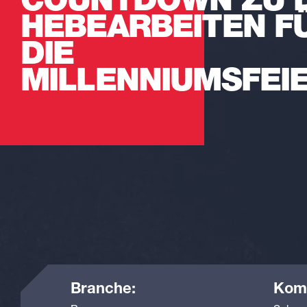
COUNTDOWN ZU 
HEBEARBEITEN F
DIE
MILLENNIUMSFEI
Branche:
Kom