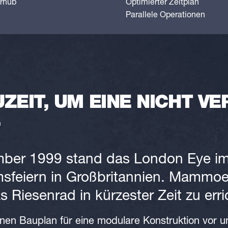
rhub
Optimierter Zeitplan
Parallele Operationen
ZEIT, UM EINE NICHT V
.
ber 1999 stand das London Eye im
msfeiern in Großbritannien. Mammo
s Riesenrad in kürzester Zeit zu erri
en Bauplan für eine modulare Konstruktion vor u