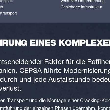
logistik
Verkürzte Unterbrechung
ub
Gesicherte Infrastruktur
transport
HRUNG EINES KOMPLEXE
ntscheidender Faktor für die Raffine
anien. CEPSA führte Modernisierung
e durch und jede Ausfallstunde bede
verlust.
n Transport und die Montage einer Cracking-Kol
tführung der einzelnen Phasen übernahm, konnte