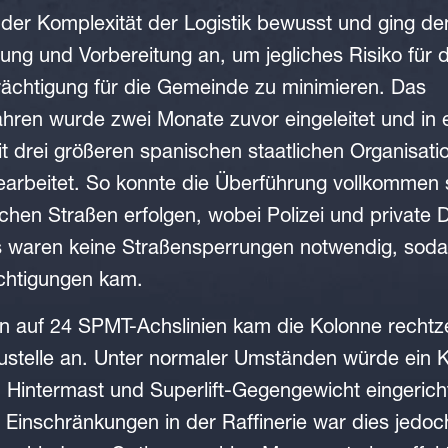
er Komplexität der Logistik bewusst und ging de
anung und Vorbereitung an, um jegliches Risiko für 
rächtigung für die Gemeinde zu minimieren. Das
ren wurde zwei Monate zuvor eingeleitet und in 
 drei größeren spanischen staatlichen Organisati
arbeitet. So konnte die Überführung vollkommen s
chen Straßen erfolgen, wobei Polizei und private Di
Es waren keine Straßensperrungen notwendig, soda
chtigungen kam.
n auf 24 SPMT-Achslinien kam die Kolonne rechtzei
stelle an. Unter normaler Umständen würde ein K
 Hintermast und Superlift-Gegengewicht eingerich
 Einschränkungen in der Raffinerie war dies jedoc