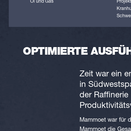
Öl und Gas
Projekt
Kranh
Schwer
OPTIMIERTE AUSFÜ
Zeit war ein e
in Südwestsp
der Raffineri
Produktivitäts
Mammoet war für de
Mammoet die Gesam