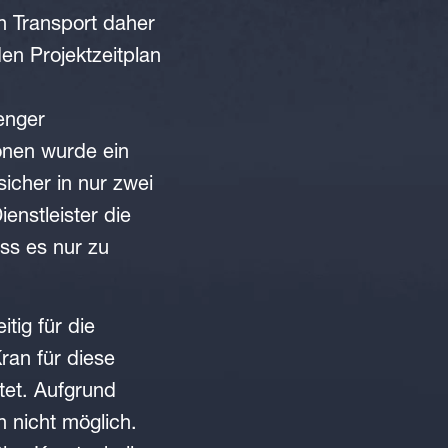
n Transport daher
den Projektzeitplan
enger
onen wurde ein
icher in nur zwei
enstleister die
ss es nur zu
tig für die
ran für diese
tet. Aufgrund
h nicht möglich.