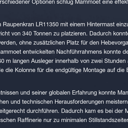
schiedener Optionen schlug Mammoet eine effekt
en Raupenkran LR11350 mit einem Hintermast einzu
cht von 340 Tonnen zu platzieren. Dadurch konnte
werden, ohne zusätzlichen Platz für den Hebevorg
 Mammoet entwickelten Nachführrahmens konnte 
60 m langen Ausleger innerhalb von zwei Stunden
e die Kolonne für die endgültige Montage auf die 
ntnissen und seiner globalen Erfahrung konnte M
chen und technischen Herausforderungen meistern
zeitgerecht durchführen. Dadurch kam es bei der 
schen Raffinerie nur zu minimalen Stillstandszeite