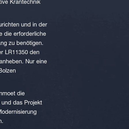
ive Krantechnik
richten und in der
 die erforderliche
ang zu benötigen.
der LR11350 den
 anheben. Nur eine
Bolzen
ammoet die
 und das Projekt
Modernisierung
n.