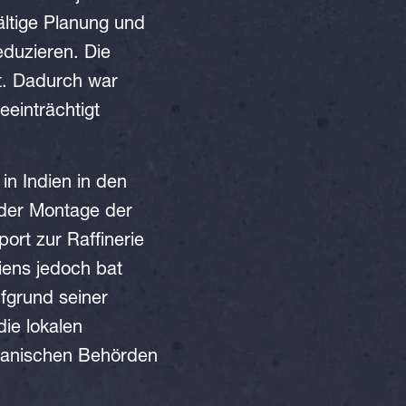
ältige Planung und
duzieren. Die
t. Dadurch war
eeinträchtigt
in Indien in den
der Montage der
ort zur Raffinerie
iens jedoch bat
fgrund seiner
ie lokalen
spanischen Behörden