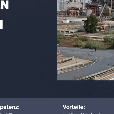
EN
N
petenz:
Vorteile: