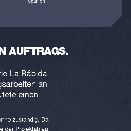
Spanien
N AUFTRAGS.
rie La Rábida
sarbeiten an
utete einen
onne zuständig. Da
 der Projektablauf