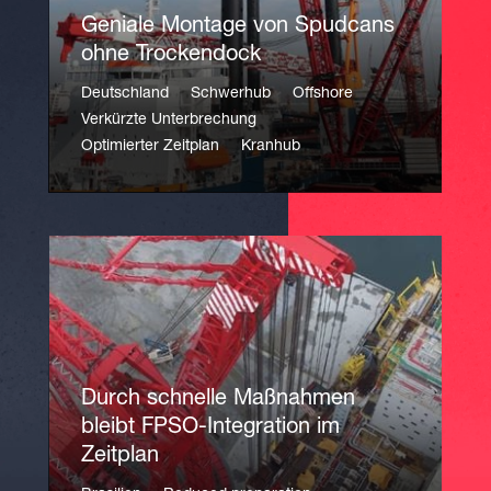
Geniale Montage von Spudcans
ohne Trockendock
Deutschland
Schwerhub
Offshore
Verkürzte Unterbrechung
Optimierter Zeitplan
Kranhub
Durch schnelle Maßnahmen
bleibt FPSO-Integration im
Zeitplan