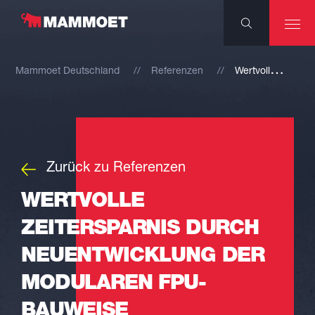
W
ertvolle Zeitersparnis durch Neuentwicklung der modularen FPU-Bauweise
Mammoet Deutschland
Referenzen
Zurück zu Referenzen
WERTVOLLE
ZEITERSPARNIS DURCH
NEUENTWICKLUNG DER
MODULAREN FPU-
BAUWEISE