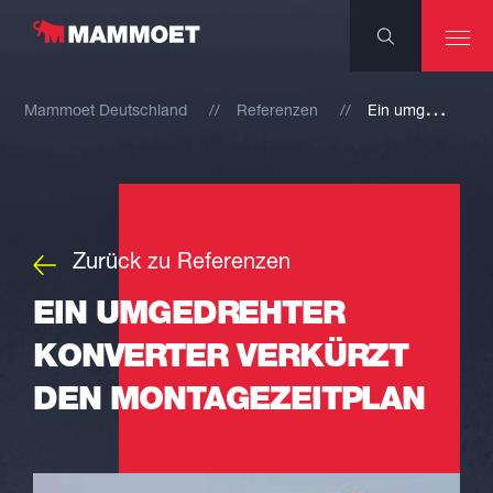
E
in umgedrehter Konverter verkürzt den Montagezeitplan
Mammoet Deutschland
Referenzen
Zurück zu Referenzen
EIN UMGEDREHTER
KONVERTER VERKÜRZT
DEN MONTAGEZEITPLAN