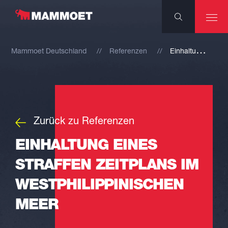
E
inhaltung eines straffen Zeitplans im westphilippinischen Meer
Mammoet Deutschland
Referenzen
Zurück zu Referenzen
EINHALTUNG EINES
STRAFFEN ZEITPLANS IM
WESTPHILIPPINISCHEN
MEER