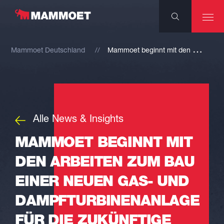
M
ammoet beginnt mit den Arbeiten zum Bau einer neuen Gas- und Dampfturbinenanlage für die zukünftige Nutzung von Wasserstoff
Mammoet Deutschland
Alle News & Insights
MAMMOET BEGINNT MIT
DEN ARBEITEN ZUM BAU
EINER NEUEN GAS- UND
DAMPFTURBINENANLAGE
FÜR DIE ZUKÜNFTIGE