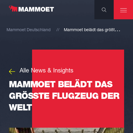
M
ammoet belädt das größte Flugzeug der Welt
Mammoet Deutschland
Alle News & Insights
MAMMOET BELÄDT DAS
GRÖSSTE FLUGZEUG DER W
ELT