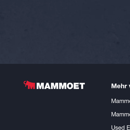
Mehr
Mammo
Mammo
Used E