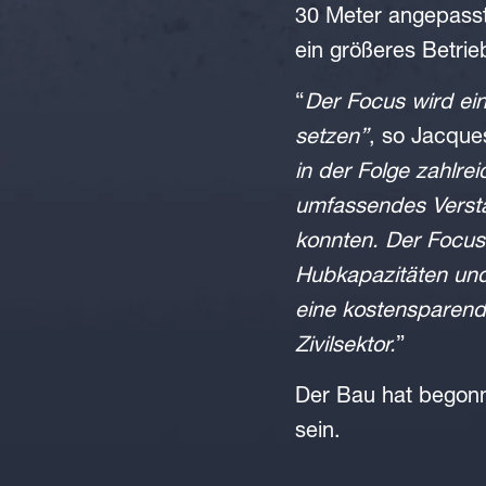
30 Meter angepasst 
ein größeres Betrie
“
Der Focus wird ei
setzen”
, so Jacques
in der Folge zahlre
umfassendes Verstä
konnten. Der Focus 
Hubkapazitäten und 
eine kostensparend
Zivilsektor.
”
Der Bau hat begonn
sein.