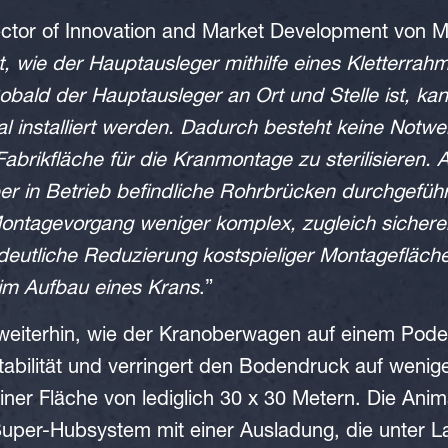
ector of Innovation and Market Development von M
t, wie der Hauptausleger mithilfe eines Kletterrahm
Sobald der Hauptausleger an Ort und Stelle ist, ka
kal installiert werden. Dadurch besteht keine Notwe
 Fabrikfläche für die Kranmontage zu sterilisieren
in Betrieb befindliche Rohrbrücken durchgeführ
ontagevorgang weniger komplex, zugleich sicherer
 deutliche Reduzierung kostspieliger Montagefläch
eim Aufbau eines Krans
.”
 weiterhin, wie der Kranoberwagen auf einem Podest
tabilität und verringert den Bodendruck auf wenig
ner Fläche von lediglich 30 x 30 Metern. Die Anim
uper-Hubsystem mit einer Ausladung, die unter La