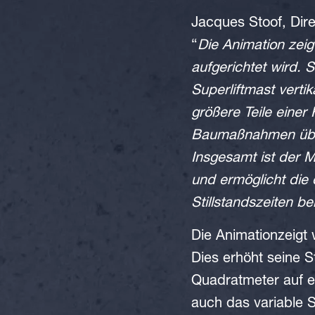
Jacques Stoof, Dir
“
Die Animation zeig
aufgerichtet wird. 
Superliftmast verti
größere Teile einer
Baumaßnahmen über 
Insgesamt ist der M
und ermöglicht die
Stillstandszeiten b
Die Animation
zeigt
Dies erhöht seine S
Quadratmeter auf ei
auch das variable S