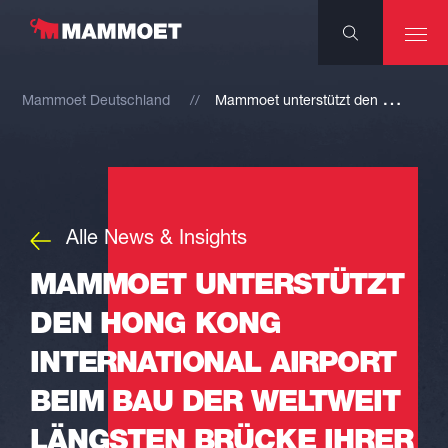
M
ammoet unterstützt den Hong Kong International Airport beim Bau der weltweit längsten Brücke ihrer Art
Mammoet Deutschland
Alle News & Insights
MAMMOET UNTERSTÜTZT
DEN HONG KONG
INTERNATIONAL AIRPORT
BEIM BAU DER WELTWEIT
LÄNGSTEN BRÜCKE IHRER