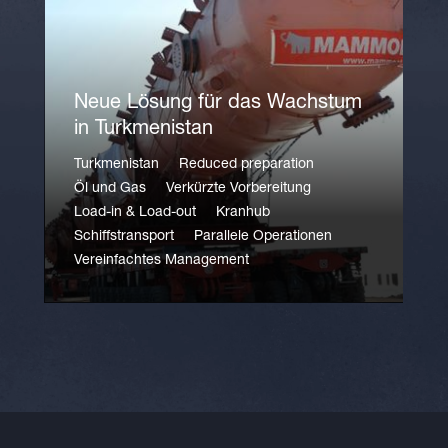
Neue Lösung für das Wachstum
in Turkmenistan
Turkmenistan
Reduced preparation
Öl und Gas
Verkürzte Vorbereitung
Load-in & Load-out
Kranhub
Schiffstransport
Parallele Operationen
Vereinfachtes Management